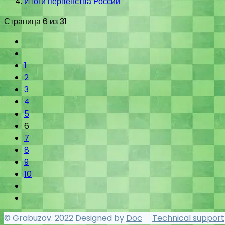
Итоги первенства России
Страница 6 из 31
1
2
3
4
5
6
7
8
9
10
© Grabuzov. 2022 Designed by
Doc
Technical support