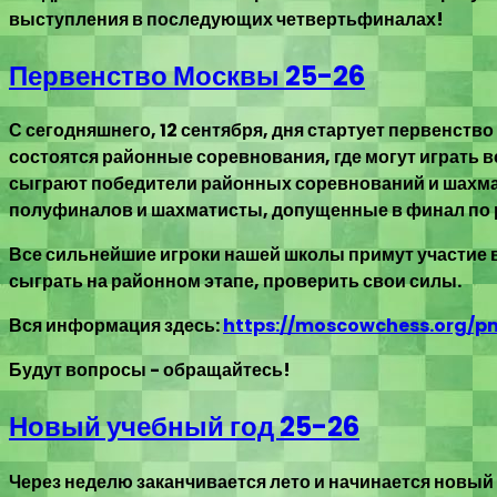
выступления в последующих четвертьфиналах!
Первенство Москвы 25-26
С сегодняшнего, 12 сентября, дня стартует первенство 
состоятся районные соревнования, где могут играть в
сыграют победители районных соревнований и шахмати
полуфиналов и шахматисты, допущенные в финал по 
Все сильнейшие игроки нашей школы примут участие в
сыграть на районном этапе, проверить свои силы.
Вся информация здесь:
https://moscowchess.org/pm
Будут вопросы - обращайтесь!
Новый учебный год 25-26
Через неделю заканчивается лето и начинается новый 