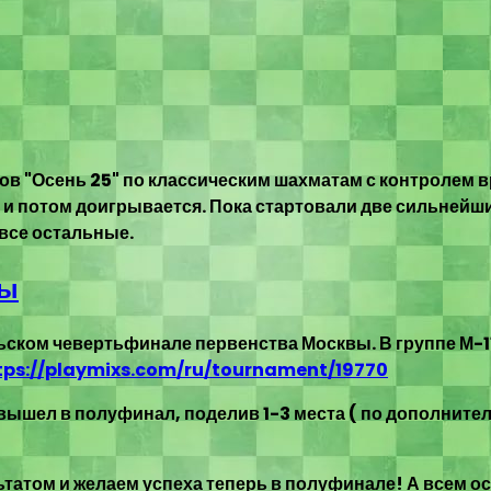
в "Осень 25" по классическим шахматам с контролем вр
я и потом доигрывается. Пока стартовали две сильнейш
 все остальные.
вы
ском чевертьфинале первенства Москвы. В группе М-11 (
tps://playmixs.com/ru/tournament/19770
 вышел в полуфинал, поделив 1-3 места ( по дополнител
татом и желаем успеха теперь в полуфинале! А всем о