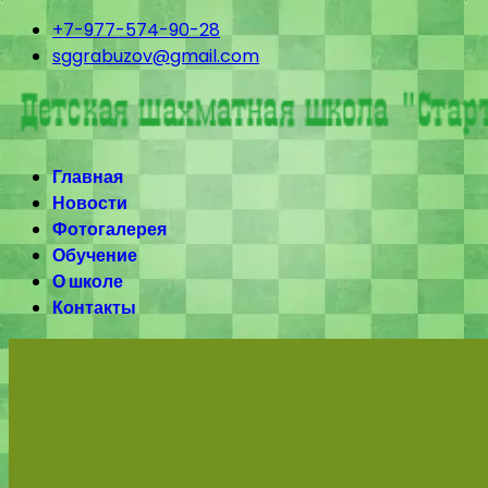
+7-977-574-90-28
sggrabuzov@gmail.com
Главная
Новости
Фотогалерея
Обучение
О школе
Контакты