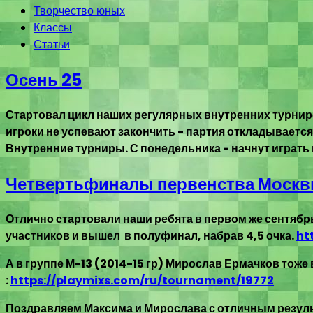
Творчество юных
Классы
Статьи
Осень 25
Стартовал цикл наших регулярных внутренних турниро
игроки не успевают закончить - партия откладываетс
Внутренние турниры. С понедельника - начнут играть
Четвертьфиналы первенства Моск
Отлично стартовали наши ребята в первом же сентябрь
участников и вышел в полуфинал, набрав 4,5 очка.
ht
А в группе М-13 (2014-15 гр) Мирослав Ермачков тоже
:
https://playmixs.com/ru/tournament/19772
Поздравляем Максима и Мирослава с отличным резуль