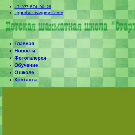
+7-977-574-90-28
sggrabuzov@gmail.com
Главная
Новости
Фотогалерея
Обучение
О школе
Контакты