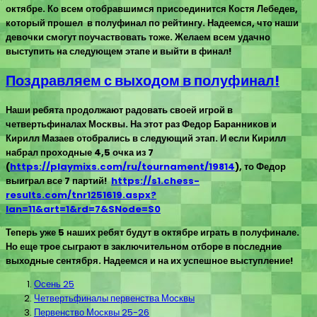
октябре. Ко всем отобравшимся присоединится Костя Лебедев,
который прошел в полуфинал по рейтингу. Надеемся, что наши
девочки смогут поучаствовать тоже. Желаем всем удачно
выступить на следующем этапе и выйти в финал!
Поздравляем с выходом в полуфинал!
Наши ребята продолжают радовать своей игрой в
четвертьфиналах Москвы. На этот раз Федор Баранников и
Кирилл Мазаев отобрались в следующий этап. И если Кирилл
набрал проходные 4,5 очка из 7
(
https://playmixs.com/ru/tournament/19814
), то Федор
выиграл все 7 партий!
https://s1.chess-
results.com/tnr1251619.aspx?
lan=11&art=1&rd=7&SNode=S0
Теперь уже 5 наших ребят будут в октябре играть в полуфинале.
Но еще трое сыграют в заключительном отборе в последние
выходные сентября. Надеемся и на их успешное выступление!
Осень 25
Четвертьфиналы первенства Москвы
Первенство Москвы 25-26