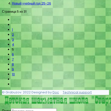
Новый учебный год 25-26
Страница 5 из 31
1
2
3
4
5
6
7
8
9
10
© Grabuzov. 2022 Designed by
Doc
Technical support
Поиск