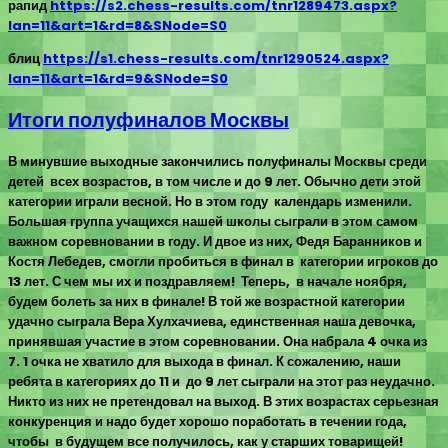
рапид
https://s2.chess-results.com/tnr1289473.aspx?
lan=11&art=1&rd=8&SNode=S0
блиц
https://s1.chess-results.com/tnr1290524.aspx?
lan=11&art=1&rd=9&SNode=S0
Итоги полуфиналов Москвы
В минувшие выходные закончились полуфиналы Москвы среди
детей всех возрастов, в том числе и до 9 лет. Обычно дети этой
категории играли весной. Но в этом году календарь изменили.
Большая группа учащихся нашей школы сыграли в этом самом
важном соревновании в году. И двое из них, Федя Баранников и
Костя Лебедев, смогли пробиться в финал в категории игроков до
13 лет. С чем мы их и поздравляем! Теперь, в начале ноября,
будем болеть за них в финале! В той же возрастной категории
удачно сыграла Вера Хулхачиева, единственная наша девочка,
принявшая участие в этом соревновании. Она набрала 4 очка из
7. 1 очка не хватило для выхода в финал. К сожалению, наши
ребята в категориях до 11 и до 9 лет сыграли на этот раз неудачно.
Никто из них не претендовал на выход. В этих возрастах серьезная
конкуренция и надо будет хорошо поработать в течении года,
чтобы в будущем все получилось, как у старших товарищей!