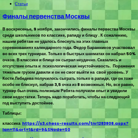
Статьи
Финалы первенства Москвы
В воскресенье, 9 ноября, закончились финалы первества Москвы
среди школьников по классике, рапиду и блицу . К сожалению,
нашим ребятам не удалось блеснуть на этих главных
соревнованиях календарного года. Федор Баранников участвовал
во всех трех турнирах. Только в быстрых шахматах он набрал 50%
очков. В классике и блице он сыграл неудачно. Сказались и
отсутствие опыта и психологическая неустойчивость. Поражения
тяжелым грузом давили и он не смог выйти на свой уровень. У
Кости Лебедева получилось сыграть только в рапиде, где он тоже
особо не блеснул, набрав 3,5 очка из 8 возможных. Но, все равно,
турнир был очень полезным Ребята получили опыт и увидели
свои недостатки. Теперь надо поработать, чтобы на следующий
год выступить достойнее.
Таблицы:
классика
https://s3.chess-results.com/tnr1283808.aspx?
lan=11&art=1&rd=9&SNode=S0