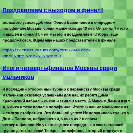
Поздравляем с выходом в финал!
Большого успеха добился Федор Баранников в очередном
полуфинале Москвы среди мальчиков до 13 лет. Он занял 1 место
и вышел в финал! С чем мы его и поздравляем! Отборы еще
продолжаются. Ждем еще наших представителей в финале.
https://s2.chess-results.com/tnr1272846.aspx?
lan=11&art=1&rd=7&SNode=S0
Итоги четвертьфиналов Москвы среди
мальчиков
И последний отборочный турнир к первенству Москвы среди
мальчиков оказался успешным для наших ребят! Дима
Красинский набрал 5 очков и занял 3 место. А Максим Демин взял
4,5 очка и тоже попал в полуфинал! Итого: 6 наших мальчиков из
7 смогли отобраться. Это большой успех! Не получилось только у
Димы Павлова, набравшего 3,5 очка из 7 в своем
четвертьфинале. Но у него еще все впереди - он еще в старшей
группе детского сада! Теперь - полуфинал, который стартует в