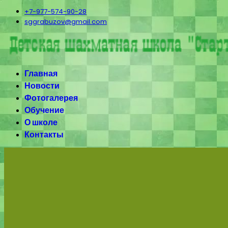
+7-977-574-90-28
sggrabuzov@gmail.com
Главная
Новости
Фотогалерея
Обучение
О школе
Контакты