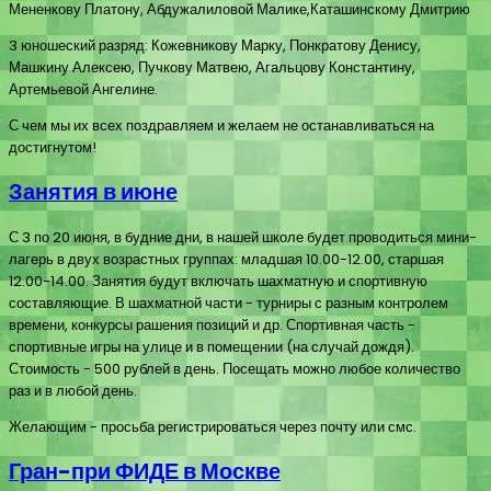
Мененкову Платону, Абдужалиловой Малике,Каташинскому Дмитрию
3 юношеский разряд: Кожевникову Марку, Понкратову Денису,
Машкину Алексею, Пучкову Матвею, Агальцову Константину,
Артемьевой Ангелине.
С чем мы их всех поздравляем и желаем не останавливаться на
достигнутом!
Занятия в июне
С 3 по 20 июня, в будние дни, в нашей школе будет проводиться мини-
лагерь в двух возрастных группах: младшая 10.00-12.00, старшая
12.00-14.00. Занятия будут включать шахматную и спортивную
составляющие. В шахматной части - турниры с разным контролем
времени, конкурсы рашения позиций и др. Спортивная часть -
спортивные игры на улице и в помещении (на случай дождя).
Стоимость - 500 рублей в день. Посещать можно любое количество
раз и в любой день.
Желающим - просьба регистрироваться через почту или смс.
Гран-при ФИДЕ в Москве