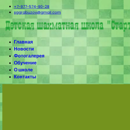
+7-977-574-90-28
sggrabuzov@gmail.com
Главная
Новости
Фотогалерея
Обучение
О школе
Контакты