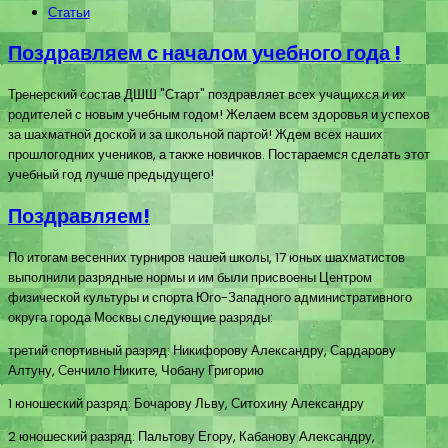
Статьи
Поздравляем с началом учебного года !
Тренерский состав ДШШ "Старт" поздравляет всех учащихся и их
родителей с новым учебным годом! Желаем всем здоровья и успехов
за шахматной доской и за школьной партой! Ждем всех наших
прошлогодних учеников, а также новичков. Постараемся сделать этот
учебный год лучше предыдущего!
Поздравляем!
По итогам весенних турниров нашей школы, 17 юных шахматистов
выполнили разрядные нормы и им были присвоены Центром
физической культуры и спорта Юго-Западного административного
округа города Москвы следующие разряды:
третий спортивный разряд: Никифорову Александру, Сардарову
Алтуну, Сенчило Никите, Чобану Григорию
1 юношеский разряд: Бочарову Льву, Ситохину Александру
2 юношеский разряд: Пальтову Егору, Кабанову Александру,