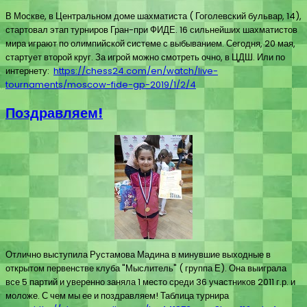
В Москве, в Центральном доме шахматиста ( Гоголевский бульвар, 14),
стартовал этап турниров Гран-при ФИДЕ. 16 сильнейших шахматистов
мира играют по олимпийской системе с выбыванием. Сегодня, 20 мая,
стартует второй круг. За игрой можно смотреть очно, в ЦДШ. Или по
интернету:
https://chess24.com/en/watch/live-
tournaments/moscow-fide-gp-2019/1/2/4
Поздравляем!
Отлично выступила Рустамова Мадина в минувшие выходные в
открытом первенстве клуба "Мыслитель" ( группа Е). Она выиграла
все 5 партий и уверенно заняла 1 место среди 36 участников 2011 г.р. и
моложе. С чем мы ее и поздравляем! Таблица турнира