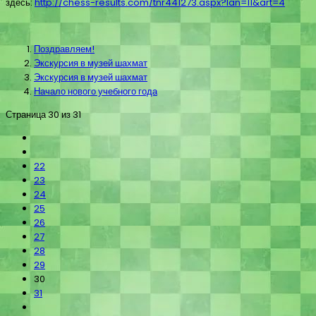
здесь:
http://chess-results.com/tnr441273.aspx?lan=11&art=4
Поздравляем!
Экскурсия в музей шахмат
Экскурсия в музей шахмат
Начало нового учебного года
Страница 30 из 31
22
23
24
25
26
27
28
29
30
31