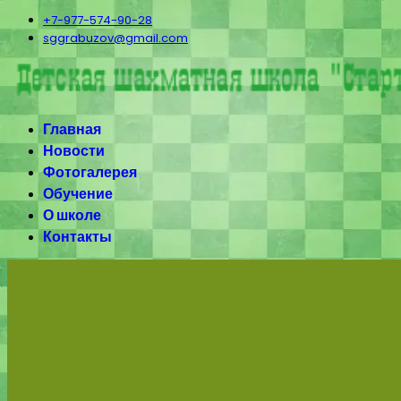
+7-977-574-90-28
sggrabuzov@gmail.com
Главная
Новости
Фотогалерея
Обучение
О школе
Контакты