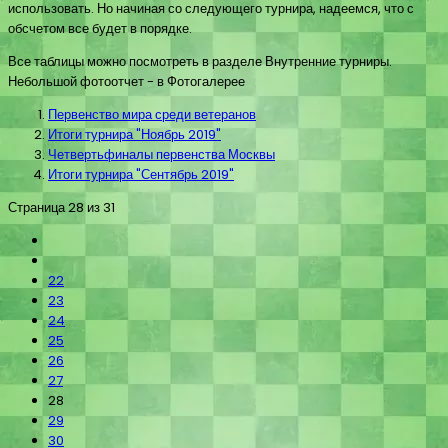
использовать. Но начиная со следующего турнира, надеемся, что с
обсчетом все будет в порядке.
Все таблицы можно посмотреть в разделе Внутренние турниры.
Небольшой фотоотчет - в Фотогалерее
Первенство мира среди ветеранов
Итоги турнира "Ноябрь 2019"
Четвертьфиналы первенства Москвы
Итоги турнира "Сентябрь 2019"
Страница 28 из 31
22
23
24
25
26
27
28
29
30