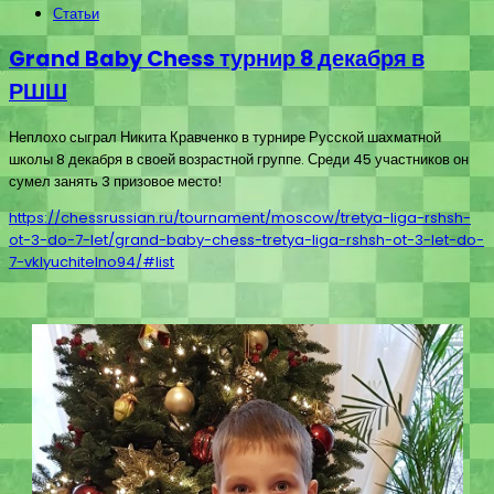
Статьи
Grand Baby Chess турнир 8 декабря в
РШШ
Неплохо сыграл Никита Кравченко в турнире Русской шахматной
школы 8 декабря в своей возрастной группе. Среди 45 участников он
сумел занять 3 призовое место!
https://chessrussian.ru/tournament/moscow/tretya-liga-rshsh-
ot-3-do-7-let/grand-baby-chess-tretya-liga-rshsh-ot-3-let-do-
7-vklyuchitelno94/#list