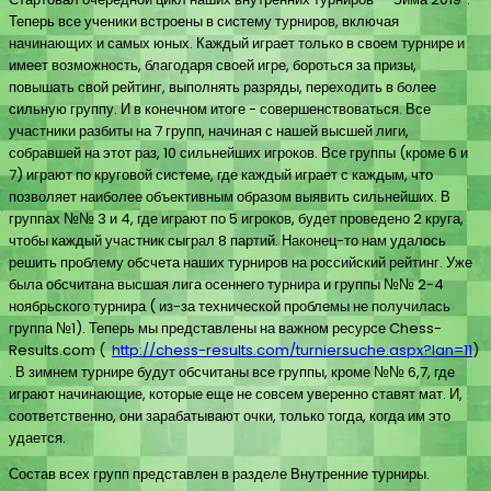
Теперь все ученики встроены в систему турниров, включая
начинающих и самых юных. Каждый играет только в своем турнире и
имеет возможность, благодаря своей игре, бороться за призы,
повышать свой рейтинг, выполнять разряды, переходить в более
сильную группу. И в конечном итоге - совершенствоваться. Все
участники разбиты на 7 групп, начиная с нашей высшей лиги,
собравшей на этот раз, 10 сильнейших игроков. Все группы (кроме 6 и
7) играют по круговой системе, где каждый играет с каждым, что
позволяет наиболее объективным образом выявить сильнейших. В
группах №№ 3 и 4, где играют по 5 игроков, будет проведено 2 круга,
чтобы каждый участник сыграл 8 партий. Наконец-то нам удалось
решить проблему обсчета наших турниров на российский рейтинг. Уже
была обсчитана высшая лига осеннего турнира и группы №№ 2-4
ноябрьского турнира ( из-за технической проблемы не получилась
группа №1). Теперь мы представлены на важном ресурсе Chess-
Results.com (
http://chess-results.com/turniersuche.aspx?lan=11
)
. В зимнем турнире будут обсчитаны все группы, кроме №№ 6,7, где
играют начинающие, которые еще не совсем уверенно ставят мат. И,
соответственно, они зарабатывают очки, только тогда, когда им это
удается.
Состав всех групп представлен в разделе Внутренние турниры.