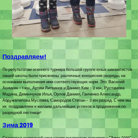
Поздравляем!
По результатам осеннего турнира большой группе юных шахматистов
нашей школы были присвоены различных юношеские разряды, на
основании выполнения ими соответствующих норм. Это: Василий
Акимкин - 1 юн., Артем Литвинов и Даниил Ким - 2 юн., Рустамова
Мадина, Деменчуков Илья, Орлов Даниил, Ганченко Александр,
Абдужалилова Муслима, Самородов Степан - 3 юн.разряд. С чем мы
их поздравляем и желаем дальнейших успехов и продвижения по
разрядной лестнице!
Зима 2019
Стартовал очередной цикл наших внутренних турниров - "Зима 2019".