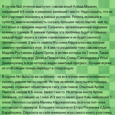
В группе №2 отлично выступил совсем юный Алеша Машкин,
набравший 9,5 очков и уверенно занявший 1 место. Надо сказать, что не
все участники оказались в равных условиях. Ребята, игравшие в
субботу, имели возможность сыграть большее число партий, чем те,
кто играл в середине недели. Сказались организационные издержки
осеннего турнира. В зимнем турнире эта проблема будет устранена -
каждый будет играть в своем соревновании и не будет заочного
противостояния. 2 место заняла Муслима Абдужалилова, которая
заметно прибавила в игре. 3-4 места разделили тоже совсем юные
Мадина Рустамова и Даня Орлов, в активе которых по 7 очков. Также
можно отметить игру Дениса Понкратова, Степы Самородова и Ильи
Деменчукова, в игре которых виден заметный прогресс. Лучшие игроки
из этой секции теперь перейдут в следующую
В группе №1 была та же проблема - не все игроки имели возможность
сыграть равное число партий. Но тем не менее, результаты турнира,
видимо, отражают объективную силу участников. Опытный Артем
Панской, набрав 8,5 очков, занял 1 место. На втором месте Артем
Литвинов, отставший на 1 очко. И 3 место занял Даня Ким, набравший 7
очков. Неплохо сыграла Малика Абдужалилова, всего на пол-очка
отставшая от призеров. Большего ожидали от Егора Рогачкова и Дани
Барабошина. Обратила на себя внимание игра самого юного участника