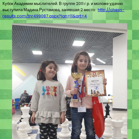
Кубок Академии мыслителей. В группе 2011 г.р. и моложе удачно
выступила Мадина Рустамова, занявшая 2 место:
http://chess-
results.com/tnr499087.aspx?lan=11&art=4