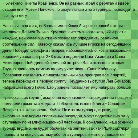
- 5летнего Никиты Кравченко. Он на равных играл с ребятами вдвое
старше его. Артем Панской, по результатам этого турнира, переходит в
высшую лигу.
Наша высшая лига, собрала сильнейших 8 игроков нашей школы,
исключая Дениса Туника. Круговая система, когда каждый играет с
каждым, наиболее объктивно позволяет определить реальное
соотношение сил. Наверху оказались лучшие игроки на сегодняшний
день. Победил Серафим Лазарев, набравший 5,5 очков и показавший
хороший уровань игры. 2-3 места поделили Вася Акимкин и Саша
Никифоров. Победивший в личной встрече Вася оказался вторым.
Трудно пришлось самому юному участнику - Саше Кабанову.
Соперники оказались слишком сильны и он, проиграв все 7 партий,
теперь переходит в первую группу. Неудачно выступил Лев Бочаров,
набравший всего 1 очко. Его уровень позволяет ему набирать больше.
Призеры всех групп ( исключая начинающих, награжденных призами)
получили грамоты и медали. Победитель высшей лиги - Серафим
Лазарев, также завоевал Кубок. По итогам турнира, игроки,
выполнившие нормы спортивных разрядов, могут подняться на одну
ступеньку по квалификационной лестнице. К сожалению, наш осенний
турнир, видимо, не будет обсчитан на рейтинг, так как РШФ соктября
перешла на новую систему обсчета турниров и мыне успеваем ее