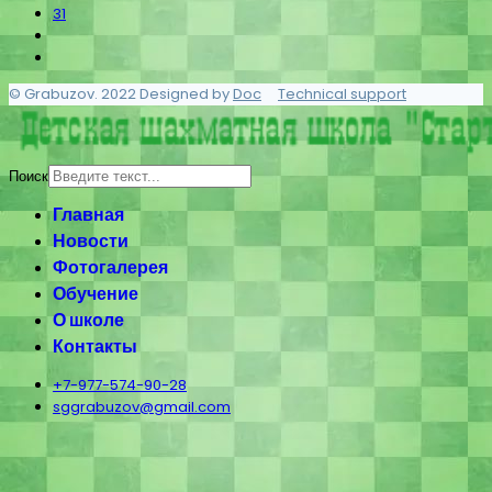
31
© Grabuzov. 2022 Designed by
Doc
Technical support
Поиск
Главная
Новости
Фотогалерея
Обучение
О школе
Контакты
+7-977-574-90-28
sggrabuzov@gmail.com