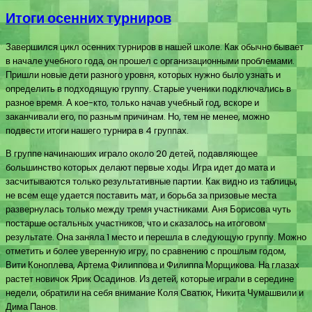
Итоги осенних турниров
Завершился цикл осенних турниров в нашей школе. Как обычно бывает
в начале учебного года, он прошел с организационными проблемами.
Пришли новые дети разного уровня, которых нужно было узнать и
определить в подходящую группу. Старые ученики подключались в
разное время. А кое-кто, только начав учебный год, вскоре и
заканчивали его, по разным причинам. Но, тем не менее, можно
подвести итоги нашего турнира в 4 группах.
В группе начинаюших играло около 20 детей, подавляющее
большинство которых делают первые ходы. Игра идет до мата и
засчитываются только результативные партии. Как видно из таблицы,
не всем еще удается поставить мат, и борьба за призовые места
развернулась только между тремя участниками. Аня Борисова чуть
постарше остальных участников, что и сказалось на итоговом
результате. Она заняла 1 место и перешла в следующую группу. Можно
отметить и более уверенную игру, по сравнению с прошлым годом,
Вити Коноплева, Артема Филиппова и Филиппа Морщикова. На глазах
растет новичок Ярик Осадинов. Из детей, которые играли в середине
недели, обратили на себя внимание Коля Сватюк, Никита Чумашвили и
Дима Панов.