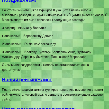
Поздравляем!
По итогам зимнего цикла турниров 8 учащихся нашей школы
выполнили разрядные нормы и приказом ГБУ "ЦФКиЦ ЮЗАО г.Москвы"
Москомспорта им были присвоены следующие разряды:
3 разряд - Акимкину Василию
1 юношеский - Барабошину Даниле
2 юношеский - Ганченко Александру
3 юношеский - Волкову Рустаму, Борисовой Анне, Чумикову
Александру, Доронину Дмитрию, Плешаковой Мирославе
С чем мы их поздравляем и желаем не останавливаться на
достигнутом!
Новый рейтинг-лист
После обсчета цикла зимних турниров появились изменения в новом
рейтинг-листе, который можно увидеть в соответствующем разделе
сайта.