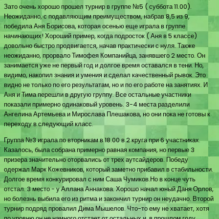
Зато очень хорошо прошел турнир в группе №5 ( суббота 11.00).
Неожиданно, с подавляющим преимуществом, набрав 8,5 из 9,
победила Аня Борисова, которая осенью еще играла в группе
начинающих! Хороший пример, когда подросток ( Аня в 5 классе)
довольно быстро продвигается, начав практически с нуля. Также
неожиданно, прорвало Тимофея Компанийца, занявшего 2 место. Он
занимается уже не первый год и долгое время оставался в тени. Но,
видимо, накопил знания и умения и сделал качественный рывок. Это
видно не только по его результатам, но и по его работе на занятиях. И
Аня и Тима перешли в другую группу. Все остальные участники
показали примерно одинаковый уровень. 3-4 места разделили
Ангелина Артемьева и Мирослава Плешакова, но они пока не готовы к
переходу в следующий класс.
Группа №3 играла по вторникам в 18.00 в 2 круга при 6 участниках.
Казалось, была собрана примерно равная компания, но первые 3
призера значительно оторвались от трех аутсайдеров. Победу
одержал Марк Кожевников, который заметно прибавил в стабильности.
Долгое время конкурировал с ним Саша Чумиков.Но в конце чуть
отстал. 3 место - у Аллана Аннакова. Хорошо начал юный Даня Орлов,
но болезнь выбила его из ритма и закончил турнир он неудачно. Второй
турнир подряд провалил Дима Мышелов. Что-то ему не хватает, хотя
по уровню он не намного отстает от остальных и в прошлом году