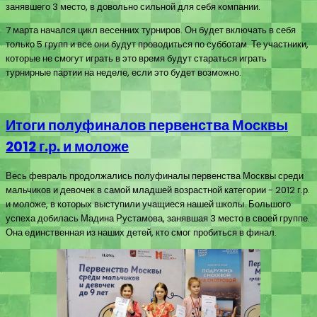
занявшего 3 место, в довольно сильной для себя компании.
7 марта начался цикл весенних турниров. Он будет включать в себя
только 5 групп и все они будут проводиться по субботам. Те участники,
которые не смогут играть в это время будут стараться играть
турнирные партии на неделе, если это будет возможно.
Итоги полуфиналов первенства Москвы
2012 г.р. и моложе
Весь февраль продолжались полуфиналы первенства Москвы среди
мальчиков и девочек в самой младшей возрастной категории - 2012 г.р.
и моложе, в которых выступили учащиеся нашей школы. Большого
успеха добилась Мадина Рустамова, занявшая 3 место в своей группе.
Она единственная из наших детей, кто смог пробиться в финал.