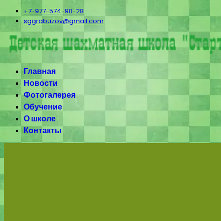
+7-977-574-90-28
sggrabuzov@gmail.com
Главная
Новости
Фотогалерея
Обучение
О школе
Контакты