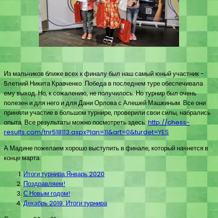
Из мальчиков ближе всех к финалу был наш самый юный участник -
5летний Никита Кравченко. Победа в последнем туре обеспечивала
ему выход. Но, к сожалению, не получилось. Но турнир был очень
полезен и для него и для Дани Орлова с Алешей Машкиным. Все они
приняли участие в большом турнире, проверили свои силы, набрались
опыта. Все результаты можно посмотреть здесь:
http://chess-
results.com/tnr518113.aspx?lan=11&art=0&turdet=YES
А Мадине пожелаем хорошо выступить в финале, который начнется в
конце марта.
Итоги турнира Январь 2020
Поздравляем!
С Новым годом!
Декабрь 2019. Итоги турнира