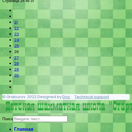
Страница 26 из 31
21
22
23
24
25
26
27
28
29
30
© Grabuzov. 2022 Designed by
Doc
Technical support
Поиск
Главная