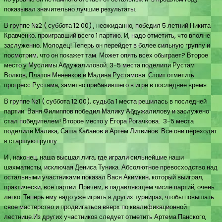
показывал значительно лучшие результаты.
В группе №2 ( суббота 12.00) , неожиданно, победил 5 летний Никита
Кравченко, проигравший всего 1 партию. И, надо отметить, что вполне
заслуженно. Молодец! Теперь он перейдет в более сильную группу и
посмотрим, что он покажет там. Может опять всех обыграет? Второе
место у Муслимы Абдужалиловой. 3-5 места поделили Рустам
Волков, Платон Мененков и Мадина Рустамова. Стоит отметить
прогресс Рустама, заметно прибавившего в игре в последнее время.
В группе №1 ( суббота 12.00), судьба 1 места решилась в последней
партии. Ваня Филиппов победил Малику Абдужалилову и заслужено
стал победителем! Второе место у Егора Рогачкова. 3-5 места
поделили Малика, Саша Кабанов и Артем Литвинов. Все они переходят
в старшую группу.
И , наконец, наша высшая лига, где играли сильнейшие наши
шахматисты, исключая Дениса Туника. Абсолютное превосходство над
остальными участниками показал Вася Акимкин, который выиграл,
практически, все партии. Причем, в падавляющем числе партий, очень
легко. Теперь ему надо уже играть в других турнирах, чтобы повышать
свое мастерство и продвигаться вверх по квалификационной
лестнице.Из других участников следует отметить Артема Панского,