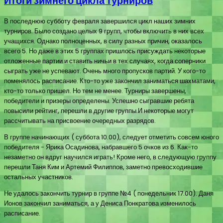
Итоги зимнего цикла турниров
В последнюю субботу февраля завершился цикл наших зимних
турниров. Было создано целых 9 групп, чтобы включить в них всех
учащихся. Однако полноценных, в силу разных причин, оказалось
всего 5. Но даже в этих 5 группах пришлось присуждать некоторые
отложенные партии и ставить ничьи в тех случаях, когда соперники
сыграть уже не успевают. Очень много пропусков партий. У кого-то
поменялось расписание. Кто-то уже закончил заниматься шахматами,
кто-то только пришел. Но тем не менее. Турниры завершены,
победители и призеры определены. Успешно сыгравшие ребята
повысили рейтинг, перешли в другие группы.И некоторые могут
рассчитывать на присвоение очередных разрядов.
В группе начинающих ( суббота 10.00), следует отметить совсем юного
победителя - Ярика Осадинова, набравшего 5 очков из 6. Как-то
незаметно он вдруг научился играть! Кроме него, в следующую группу
перешли Таня Ким и Артемий Филиппов, заметно превосходившие
остальных участников.
Не удалось закончить турнир в группе №4 ( понедельник 17.00). Даня
Ионов закончил заниматься, а у Дениса Понкратова изменилось
расписание.