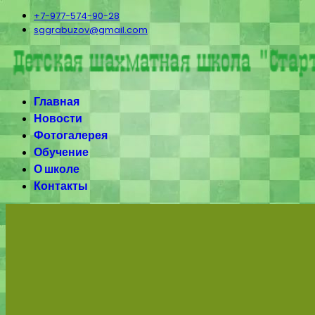
+7-977-574-90-28
sggrabuzov@gmail.com
Главная
Новости
Фотогалерея
Обучение
О школе
Контакты