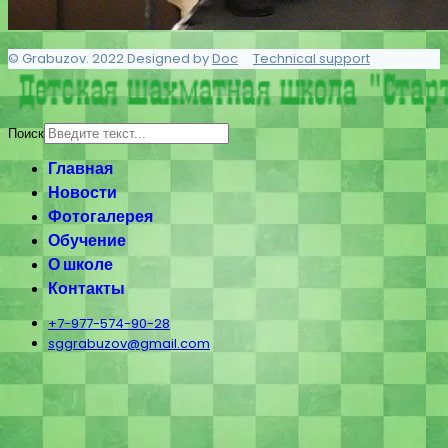
© Grabuzov. 2022 Designed by
Doc
Technical support
Поиск
Главная
Новости
Фотогалерея
Обучение
О школе
Контакты
+7-977-574-90-28
sggrabuzov@gmail.com