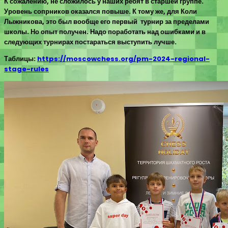
К сожалению, не сложилось у наших ребят в старшей группе.
Уровень сопрников оказался повыше. К тому же, для Коли
Лыжникова, это был вообще его первый турнир за пределами
школы. Но опыт получен. Надо поработать над ошибками и в
следующих турнирах постараться выступить лучше.
Таблицы:
https://moscowchess.org/pm-2024-regional-
stage-rules