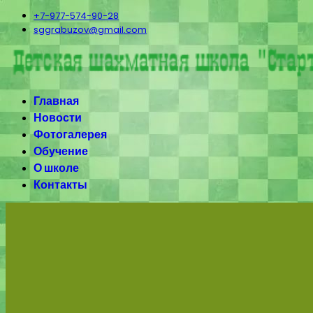
+7-977-574-90-28
sggrabuzov@gmail.com
Главная
Новости
Фотогалерея
Обучение
О школе
Контакты