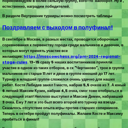
порекомендуем в более сильную группу, кого-то наоборот. Ну и ,
естественно, наградим победителей.
В разделе Внутренние турниры можно посмотреть таблицы
Поздравляем с выходом в полуфинал!
В сентябре в Москве, в разных местах, проводятся оборочные
соревнования к первенству города среди мальчиков и девочек, в
которых могут принять участие все
желающие:
https://moscowchess.org/pm-2024-regional-
stage-rules
. 13-15 сразу 5 наших воспитанников приняли
участие в одном из таких отборов, в ск "Чертаново", трое в группе
мальчиков не старше 11 лет и двое в группе юношей до 17 лет.
Турнир в младшей группе сложился очень удачно для наших
ребят. Костя Лебедев занял 1 место, набрав 5,5 очков из 7. А юный
6 летний Максим Кузин, набрав 4,5 очка, смог тоже отобраться в
следующий этап! Неплохо выступил и Максим Демин, набравший
3 очка. Ему 7 лет и это был всего второй его турнир на вэезде .
Сказалось отсутствие опыта игры против старших соперников.
Теперь в октябре пройдут полуфиналы. Желаем Косте и Максиму
пробиться в финал!