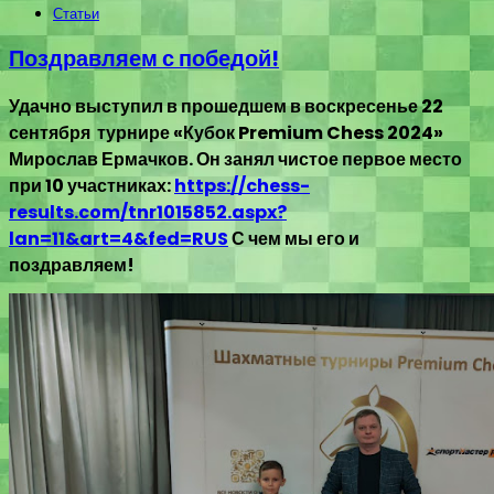
Статьи
Поздравляем с победой!
Удачно выступил в прошедшем в воскресенье 22
сентября турнире «Кубок Premium Chess 2024»
Мирослав Ермачков. Он занял чистое первое место
при 10 участниках:
https://chess-
results.com/tnr1015852.aspx?
lan=11&art=4&fed=RUS
С чем мы его и
поздравляем!