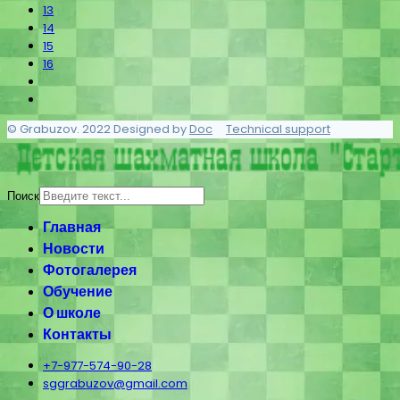
13
14
15
16
© Grabuzov. 2022 Designed by
Doc
Technical support
Поиск
Главная
Новости
Фотогалерея
Обучение
О школе
Контакты
+7-977-574-90-28
sggrabuzov@gmail.com